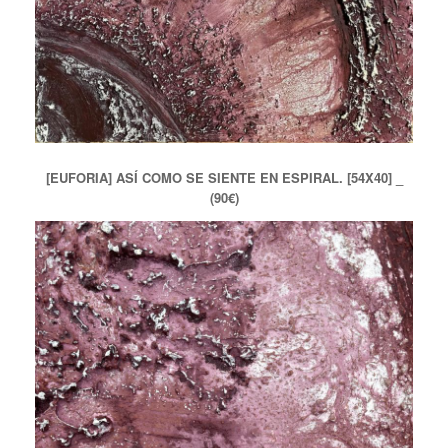
[EUFORIA] ASÍ COMO SE SIENTE EN ESPIRAL. [54X40] _
(90€)