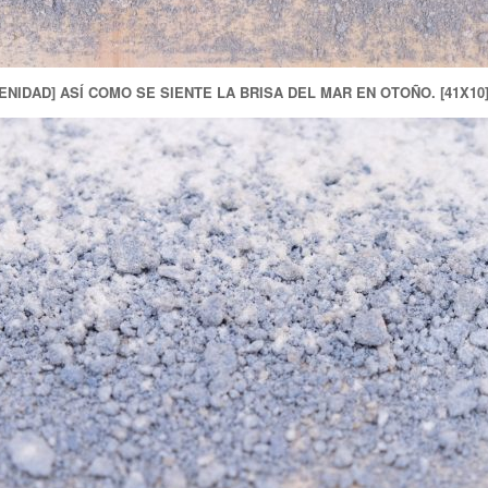
ENIDAD] ASÍ COMO SE SIENTE LA BRISA DEL MAR EN OTOÑO. [41X10] 