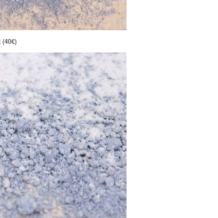
(40€)